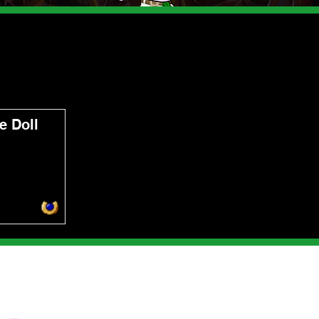
e Doll
Métodos de pago
enos