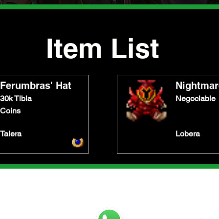
Item List
Ferumbras' Hat
Nightmar
30k Tibia
Negociable
Coins
Talera
Lobera
Contáctanos
s
Sigu