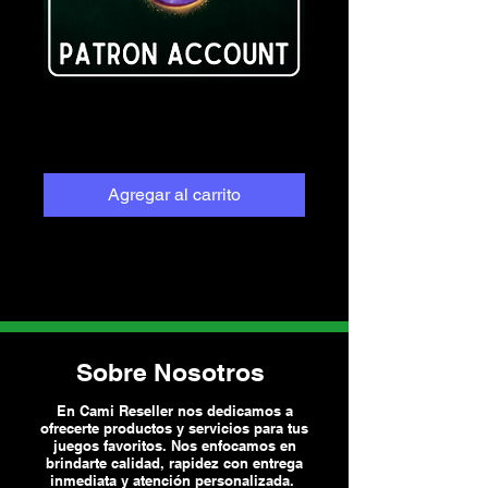
180 Días Patron
Precio
Precio
 $750.00 
$712.50
de
oferta
Agregar al carrito
Sobre Nosotros
En Cami Reseller nos dedicamos a
ofrecerte productos y servicios para tus
juegos favoritos. Nos enfocamos en
brindarte calidad, rapidez con entrega
inmediata y atención personalizada.